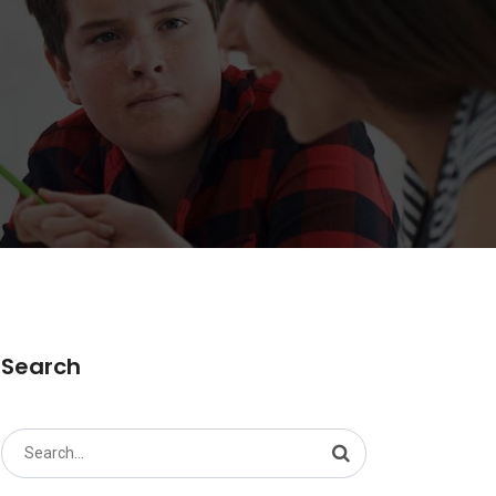
Search
Search
for: