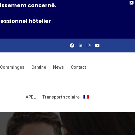
X
ablissement concerné.
essionnel hôtelier
rs Comminges
Cantine
News
Contact
APEL
Transport scolaire