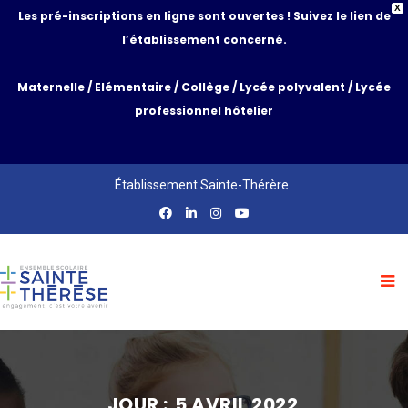
X
Les pré-inscriptions en ligne sont ouvertes ! Suivez le lien de
l’établissement concerné.
Maternelle
/
Elémentaire
/
Collège
/
Lycée polyvalent
/
Lycée
professionnel hôtelier
Établissement Sainte-Thérère
JOUR :
5 AVRIL 2022