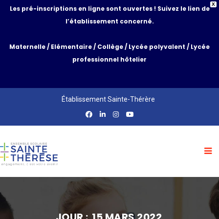
X
Les pré-inscriptions en ligne sont ouvertes ! Suivez le lien de
l’établissement concerné.
Maternelle
/
Elémentaire
/
Collège
/
Lycée polyvalent
/
Lycée
professionnel hôtelier
Établissement Sainte-Thérère
JOUR :
15 MARS 2022