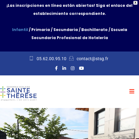
X
¡Las inscripciones en línea están abiertas! Siga el enlace del
establecimiento correspondiente.
Infantil
/
Primaria
/
Secundaria
/
Bachillerato
/
Escuela
Secundaria Profesional de Hotelería
05.62.00.95.10
contact@stsg.fr