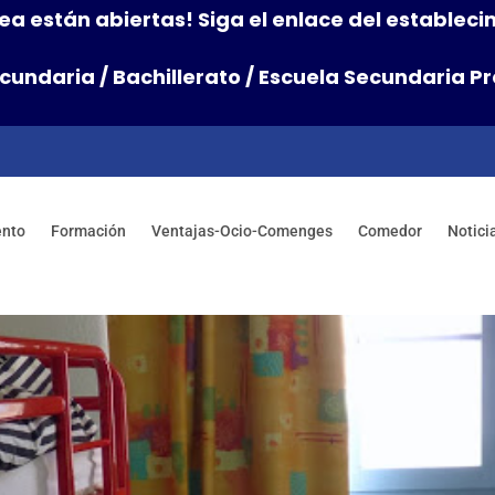
ínea están abiertas! Siga el enlace del establec
cundaria
/
Bachillerato
/
Escuela Secundaria Pr
ento
Formación
Ventajas-Ocio-Comenges
Comedor
Notici