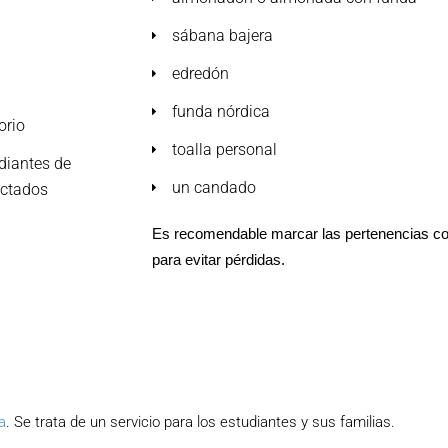
sábana bajera
edredón
funda nórdica
orio
toalla personal
diantes de
un candado
ectados
Es recomendable marcar las pertenencias co
para evitar pérdidas.
a
. Se trata de un servicio para los estudiantes y sus familias.