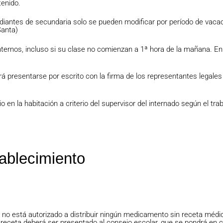
tenido.
diantes de secundaria solo se pueden modificar por período de vaca
Santa)
internos, incluso si su clase no comienzan a 1ª hora de la mañana. En 
rá presentarse por escrito con la firma de los representantes legale
 en la habitación a criterio del supervisor del internado según el tra
tablecimiento
 no está autorizado a distribuir ningún medicamento sin receta médi
ceta deberá ser presentado al consejo escolar, que se pondrá en c