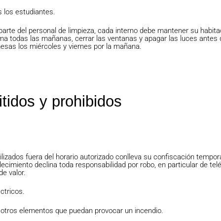
s los estudiantes.
or parte del personal de limpieza, cada interno debe mantener su habita
ma todas las mañanas, cerrar las ventanas y apagar las luces antes d
mesas los miércoles y viernes por la mañana.
tidos y prohibidos
ilizados fuera del horario autorizado conlleva su confiscación tempora
lecimiento declina toda responsabilidad por robo, en particular de tel
e valor.
ctricos.
 y otros elementos que puedan provocar un incendio.