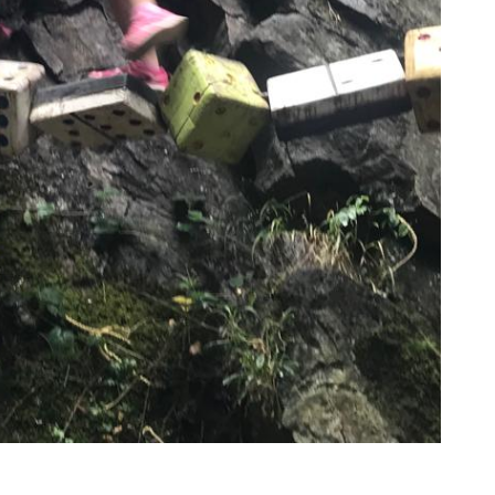
s élèves de CP en sortie à Pyrénées Hõ !