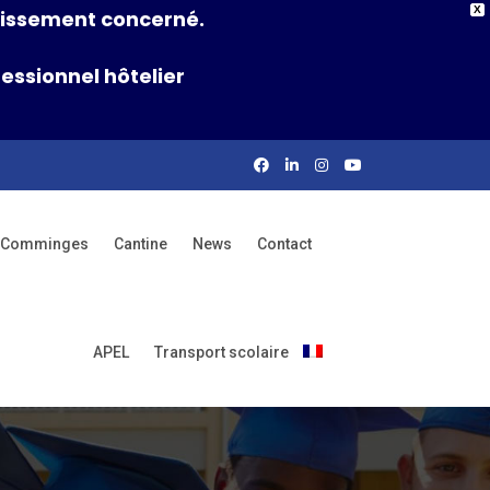
X
ablissement concerné.
essionnel hôtelier
rs Comminges
Cantine
News
Contact
APEL
Transport scolaire