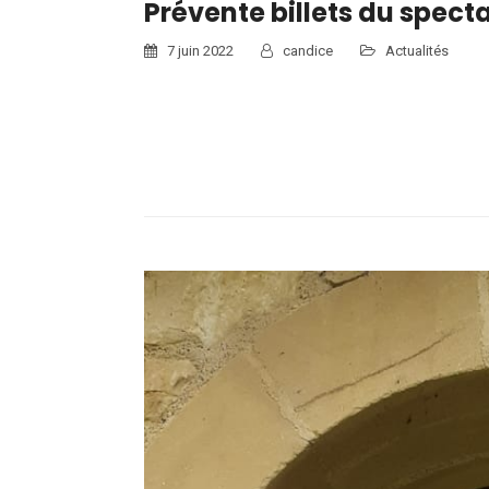
Prévente billets du spect
7 juin 2022
candice
Actualités
voici les informations concernant la prévente des
VENTE DES TICKETS DU SPECTACLE