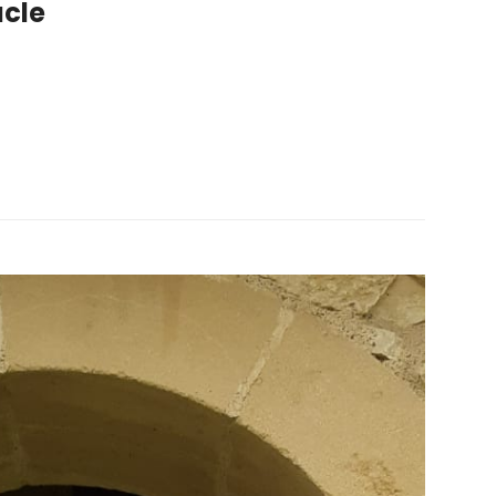
acle
 billets du spectacle. Nous vous attendons nombreux! PRE