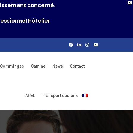
X
ablissement concerné.
essionnel hôtelier
rs Comminges
Cantine
News
Contact
APEL
Transport scolaire