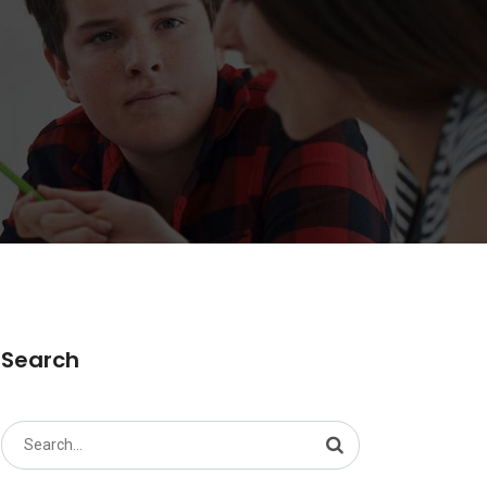
Search
Search
for: