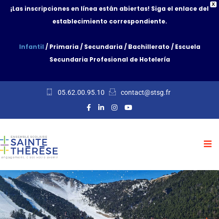
X
¡Las inscripciones en línea están abiertas! Siga el enlace del
establecimiento correspondiente.
Infantil
/
Primaria
/
Secundaria
/
Bachillerato
/
Escuela
Secundaria Profesional de Hotelería
05.62.00.95.10
contact@stsg.fr